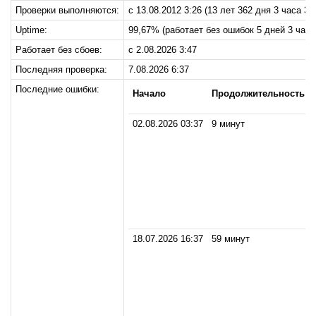
Проверки выполняются:
с 13.08.2012 3:26 (13 лет 362 дня 3 часа 37
Uptime:
99,67% (работает без ошибок 5 дней 3 часа
Работает без сбоев:
с 2.08.2026 3:47
Последняя проверка:
7.08.2026 6:37
Последние ошибки:
Начало
Продолжительность
02.08.2026 03:37
9 минут
18.07.2026 16:37
59 минут