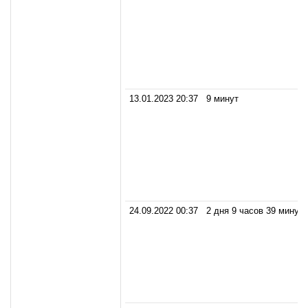
13.01.2023 20:37
9 минут
24.09.2022 00:37
2 дня 9 часов 39 минут