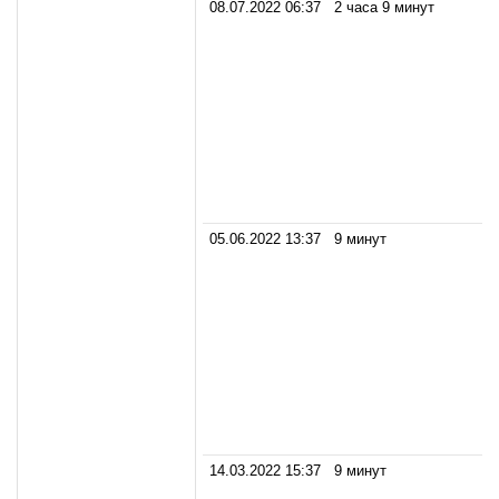
08.07.2022 06:37
2 часа 9 минут
05.06.2022 13:37
9 минут
14.03.2022 15:37
9 минут