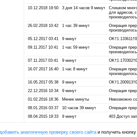
10.12.2018 19:50
3 дня 14 часов 9 минут
Слишком много
для адресов, 
производилось 
26.02.2018 10:42
1 час 39 минут
Операция прерв
производилось 
05.12.2017 03:41
9 минут
OK†1.133611†0
09.11.2017 10:41
1 час 59 минут
Операция прерв
производилось 
07.11.2017 03:41
9 минут
OK†1.170302†0
16.07.2017 16:40
1 час 8 минут
Операция прерв
производилось 
16.05.2017 05:38
9 минут
OK†1.200913†0
22.12.2016 10:34
9 минут
Операция прерв
01.02.2016 18:36
Менее минуты
Невозможно со
08.01.2016 03:37
10 часов 39 минут
Операция прерв
08.04.2015 19:33
9 минут
403 Доступ за
добавить аналогичную проверку своего сайта
и получить кнопку