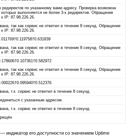
 редиректов по указанному вами адресу. Проверка возможна
с которых выполняется не более 3-х редиректов. Обращение
к IP: 87.98.226.26.
ана, так как сервис не ответил в течение 8 секунд. Обращение
к IP: 87.98.226.26.
.011769†0.119758†0.631839
ана, так как сервис не ответил в течение 8 секунд. Обращение
к IP: 87.98.226.26.
.178606†0.107361†0.582972
ана, так как сервис не ответил в течение 8 секунд. Обращение
к IP: 87.98.226.26.
.000226†0.095940†0.512376
ана, т.к. сервис не ответил в течение 8 секунд.
единиться с указанным адресом.
ана, т.к. сервис не ответил в течение 8 секунд.
прещён
 — индикатор его доступности со значением Uptime