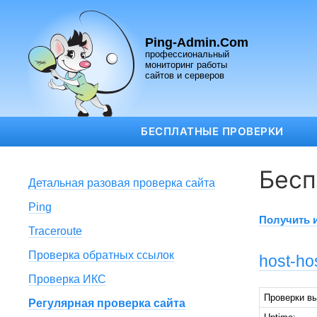
Ping-Admin.Com
профессиональный
мониторинг работы
сайтов и серверов
БЕСПЛАТНЫЕ ПРОВЕРКИ
Бесп
Детальная разовая проверка сайта
Ping
Получить 
Traceroute
Проверка обратных ссылок
host-hos
Проверка ИКС
Проверки в
Регулярная проверка сайта