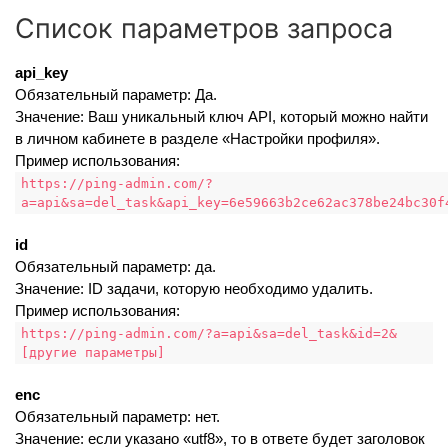
Список параметров запроса
api_key
Обязательный параметр: Да.
Значение: Ваш уникальный ключ API, который можно найти
в личном кабинете в разделе «Настройки профиля».
Пример использования:
https://ping-admin.com/?
a=api&sa=del_task&api_key=6e59663b2ce62ac378be24bc30f
id
Обязательный параметр: да.
Значение: ID задачи, которую необходимо удалить.
Пример использования:
https://ping-admin.com/?a=api&sa=del_task&id=2&
[другие параметры]
enc
Обязательный параметр: нет.
Значение: если указано «utf8», то в ответе будет заголовок