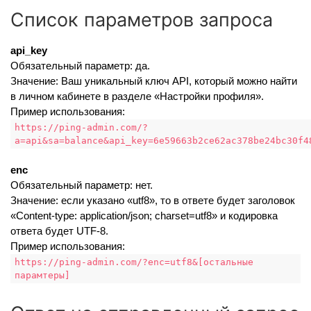
Список параметров запроса
api_key
Обязательный параметр: да.
Значение: Ваш уникальный ключ API, который можно найти
в личном кабинете в разделе «Настройки профиля».
Пример использования:
https://ping-admin.com/?
a=api&sa=balance&api_key=6e59663b2ce62ac378be24bc30f4
enc
Обязательный параметр: нет.
Значение: если указано «utf8», то в ответе будет заголовок
«Content-type: application/json; charset=utf8» и кодировка
ответа будет UTF-8.
Пример использования:
https://ping-admin.com/?enc=utf8&[остальные
парамтеры]