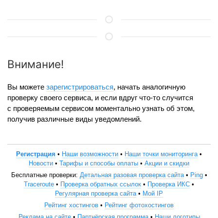
Внимание!
Вы можете
зарегистрироваться
, начать аналогичную
проверку своего сервиса, и если вдруг что-то случится
с проверяемым сервисом моментально узнать об этом,
получив различные виды уведомлений.
Регистрация
•
Наши возможности
•
Наши точки мониторинга
•
Новости
•
Тарифы и способы оплаты
•
Акции и скидки
Бесплатные проверки:
Детальная разовая проверка сайта
•
Ping
•
Traceroute
•
Проверка обратных ссылок
•
Проверка ИКС
•
Регулярная проверка сайта
•
Мой IP
Рейтинг хостингов
•
Рейтинг фотохостингов
Реклама на сайте
•
Партнёрская программа
•
Наши логотипы