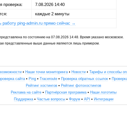
я проверка:
7.08.2026 14:40
тся:
каждые 2 минуты
 работу ping-admin.ru прямо сейчас →
едставлена по состоянию на 07.08.2026 14:48. Время указано московское.
чае представленные выше данные являются лишь примером.
возможности
•
Наши точки мониторинга
•
Новости
•
Тарифы и способы о
проверка сайта
•
Ping
•
Traceroute
•
Проверка обратных ссылок
•
Проверк
Рейтинг хостингов
•
Рейтинг фотохостингов
Реклама на сайте
•
Партнёрская программа
•
Наши логотипы
Поддержка
•
Частые вопросы
•
Форум
•
API
•
Интеграции