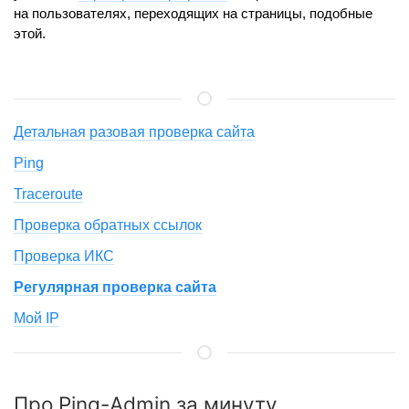
на пользователях, переходящих на страницы, подобные
этой.
Детальная разовая проверка сайта
Ping
Traceroute
Проверка обратных ссылок
Проверка ИКС
Регулярная проверка сайта
Мой IP
Про Ping-Admin за минуту