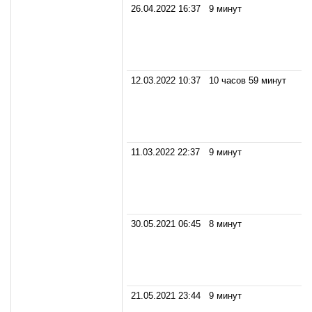
26.04.2022 16:37
9 минут
12.03.2022 10:37
10 часов 59 минут
11.03.2022 22:37
9 минут
30.05.2021 06:45
8 минут
21.05.2021 23:44
9 минут