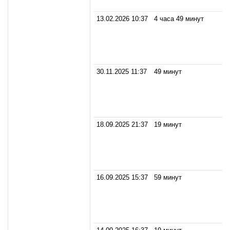
13.02.2026 10:37
4 часа 49 минут
30.11.2025 11:37
49 минут
18.09.2025 21:37
19 минут
16.09.2025 15:37
59 минут